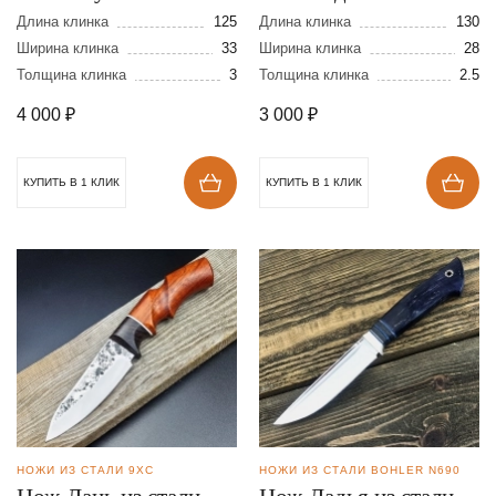
95Х18
95Х18
Длина клинка
125
Длина клинка
130
Ширина клинка
33
Ширина клинка
28
Толщина клинка
3
Толщина клинка
2.5
4 000
₽
3 000
₽
КУПИТЬ В 1 КЛИК
КУПИТЬ В 1 КЛИК
НОЖИ ИЗ СТАЛИ 9ХС
НОЖИ ИЗ СТАЛИ BOHLER N690