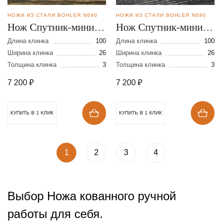
НОЖИ ИЗ СТАЛИ BOHLER N690
НОЖИ ИЗ СТАЛИ BOHLER N690
Нож Спутник-мини из
Нож Спутник-мини из
стали N-690
стали N-690
Длина клинка
100
Длина клинка
100
Ширина клинка
26
Ширина клинка
26
Толщина клинка
3
Толщина клинка
3
7 200
₽
7 200
₽
КУПИТЬ В 1 КЛИК
КУПИТЬ В 1 КЛИК
1
2
3
4
Выбор Ножа кованного ручной
работы для себя.