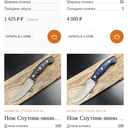
300х40х2,5 мм
Ширина клинка
Ширина клинка
26
Толщина обуха
Толщина клинка
3
1 425 ₽
₽
4 000
₽
1 500 ₽
КУПИТЬ В 1 КЛИК
КУПИТЬ В 1 КЛИК
НОЖИ ИЗ СТАЛИ 95Х18
НОЖИ ИЗ СТАЛИ 95Х18
Нож Спутник-мини из
Нож Спутник-мини из
стали 95Х18
стали 95Х18
Длина клинка
100
Длина клинка
100