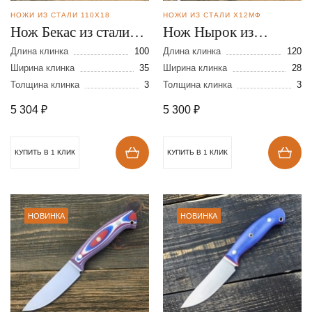
НОЖИ ИЗ СТАЛИ 110Х18
НОЖИ ИЗ СТАЛИ Х12МФ
Нож Бекас из стали
Нож Нырок из
110Х18
кованой стали
Длина клинка
100
Длина клинка
120
Ширина клинка
35
Х12МФ
Ширина клинка
28
Толщина клинка
3
Толщина клинка
3
5 304
₽
5 300
₽
КУПИТЬ В 1 КЛИК
КУПИТЬ В 1 КЛИК
НОВИНКА
НОВИНКА