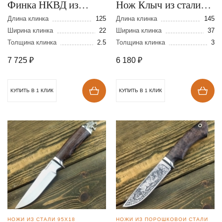
Финка НКВД из
Нож Клыч из стали
дамасской стали
110Х18
Длина клинка
125
Длина клинка
145
Ширина клинка
22
Ширина клинка
37
Толщина клинка
2.5
Толщина клинка
3
7 725
₽
6 180
₽
КУПИТЬ В 1 КЛИК
КУПИТЬ В 1 КЛИК
НОЖИ ИЗ СТАЛИ 95Х18
НОЖИ ИЗ ПОРОШКОВОЙ СТАЛИ