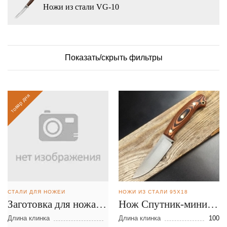
Ножи из стали VG-10
Показать/скрыть фильтры
товар дня
СТАЛИ ДЛЯ НОЖЕЙ
НОЖИ ИЗ СТАЛИ 95Х18
Заготовка для ножа из
Нож Спутник-мини из
стали D-2 размеры:
стали 95Х18
Длина клинка
Длина клинка
100