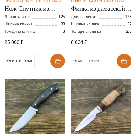
НОЖИ ИЗ ПОРОШКОВОЙ СТАЛИ
НОЖИ ИЗ ДАМАССКОЙ СТАЛИ
Нож Спутник из
Финка из дамасской
порошковой стали
стали
Длина клинка
125
Длина клинка
125
CPM MagnaCut
Ширина клинка
33
Ширина клинка
22
Толщина клинка
3
Толщина клинка
2.5
25 000
₽
8 034
₽
КУПИТЬ В 1 КЛИК
КУПИТЬ В 1 КЛИК