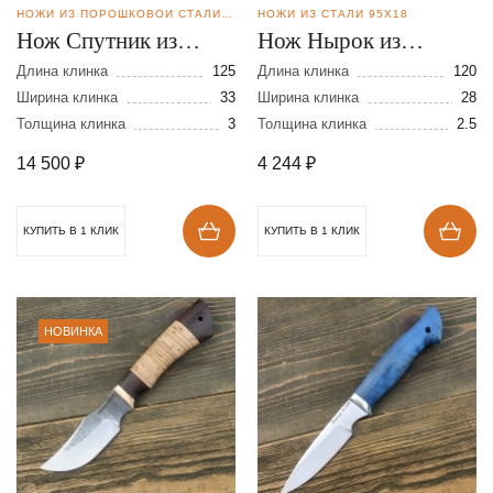
НОЖИ ИЗ ПОРОШКОВОЙ СТАЛИ ELMAX
НОЖИ ИЗ СТАЛИ 95Х18
Нож Спутник из
Нож Нырок из
порошковой стали
кованой стали 95Х18
Длина клинка
125
Длина клинка
120
Elmax
Ширина клинка
33
Ширина клинка
28
Толщина клинка
3
Толщина клинка
2.5
14 500
₽
4 244
₽
КУПИТЬ В 1 КЛИК
КУПИТЬ В 1 КЛИК
НОВИНКА