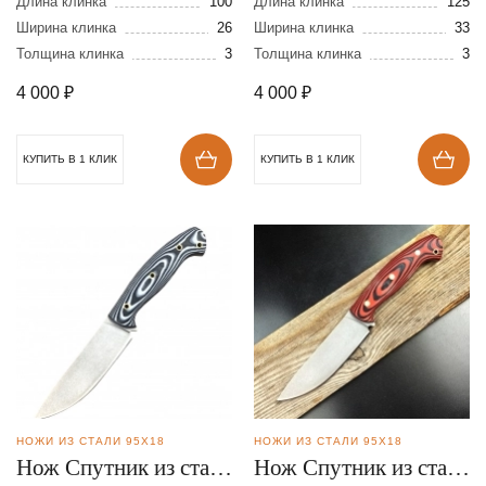
стали 95Х18
95Х18
Длина клинка
100
Длина клинка
125
Ширина клинка
26
Ширина клинка
33
Толщина клинка
3
Толщина клинка
3
4 000
₽
4 000
₽
КУПИТЬ В 1 КЛИК
КУПИТЬ В 1 КЛИК
НОЖИ ИЗ СТАЛИ 95Х18
НОЖИ ИЗ СТАЛИ 95Х18
Нож Спутник из стали
Нож Спутник из стали