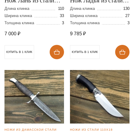
Нож Лань из стали
Нож Ладья из стали
9ХС
N690
Длина клинка
110
Длина клинка
130
Ширина клинка
33
Ширина клинка
27
Толщина клинка
3
Толщина клинка
3
7 000
₽
9 785
₽
КУПИТЬ В 1 КЛИК
КУПИТЬ В 1 КЛИК
НОЖИ ИЗ ДАМАССКОЙ СТАЛИ
НОЖИ ИЗ СТАЛИ 110Х18