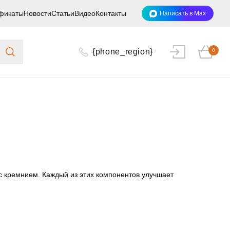
фикаты
Новости
Статьи
Видео
Контакты
Написать в Max
{phone_region}
0
с кремнием. Каждый из этих компонентов улучшает