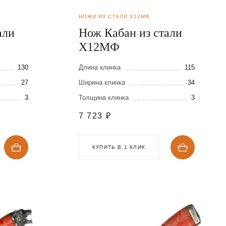
НОЖИ ИЗ СТАЛИ Х12МФ
али
Нож Кабан из стали
Х12МФ
130
Длина клинка
115
27
Ширина клинка
34
3
Толщина клинка
3
7 723
₽
КУПИТЬ В 1 КЛИК