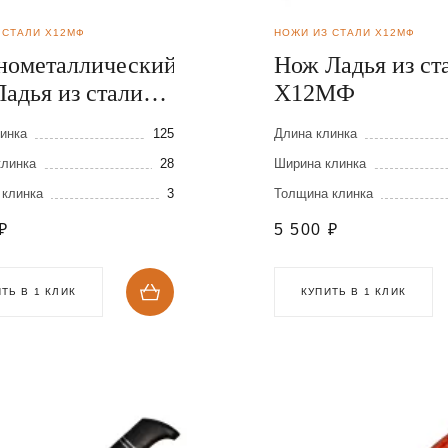
 СТАЛИ Х12МФ
НОЖИ ИЗ СТАЛИ Х12МФ
нометаллический
Нож Ладья из ст
адья из стали
Х12МФ
МФ
инка
125
Длина клинка
клинка
28
Ширина клинка
 клинка
3
Толщина клинка
₽
5 500
₽
ТЬ В 1 КЛИК
КУПИТЬ В 1 КЛИК